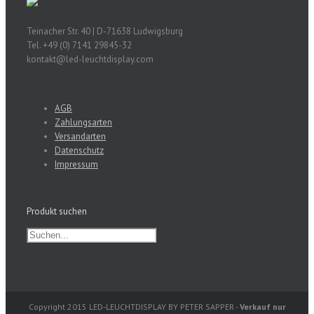
Teinacher Str. 40 | D-71638 Ludwigsburg
Tel. +49 (0) 7141 29845-32
kontakt@led-leuchtdisplay.com
AGB
Zahlungsarten
Versandarten
Datenschutz
Impressum
Produkt suchen
Copyright 2015 LED-LEUCHTDISPLAY BY PETER SAPPER -
Verkauf nur