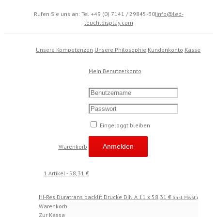
Rufen Sie uns an: Tel +49 (0) 7141 / 29845-30
|
info@led-
leuchtdisplay.com
Unsere Kompetenzen
Unsere Philosophie
Kundenkonto
Kasse
Mein Benutzerkonto
Eingeloggt bleiben
Warenkorb
1 Artikel
-
58,31
€
HI-Res Duratrans backlit Drucke DIN A 1
1 x
58,31
€
(inkl. MwSt.)
Warenkorb
Zur Kassa