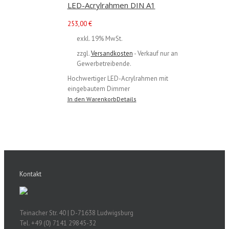
LED-Acrylrahmen DIN A1
253,00
€
exkl. 19% MwSt.
zzgl.
Versandkosten
- Verkauf nur an
Gewerbetreibende.
Hochwertiger LED-Acrylrahmen mit
eingebautem Dimmer
In den Warenkorb
Details
Kontakt
Teinacher Str. 40 | D-71638 Ludwigsburg
Tel. +49 (0) 7141 29845-32