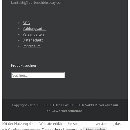
kontakt@led-leuchtdisplay.com
AGB
Zahlungsarten
Versandarten
Datenschutz
Impressum
Produkt suchen
Copyright 2015 LED-LEUCHTDISPLAY BY PETER SAPPER -
Verkauf nur
an Gewerbetreibende
-
Mit der Nutzung dieser Website erklären Sie sich damit einverstanden, dass
wir Cookies verwenden.
Datenschutz
|
Impressum
Verstanden