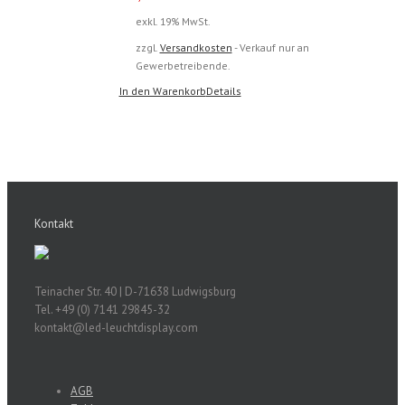
exkl. 19% MwSt.
zzgl.
Versandkosten
- Verkauf nur an
Gewerbetreibende.
In den Warenkorb
Details
Kontakt
Teinacher Str. 40 | D-71638 Ludwigsburg
Tel. +49 (0) 7141 29845-32
kontakt@led-leuchtdisplay.com
AGB