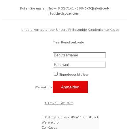
Rufen Sie uns an: Tel +49 (0) 7141 / 29845-30
|
info@led-
leuchtdisplay.com
Unsere Kompetenzen
Unsere Philosophie
Kundenkonto
Kasse
Mein Benutzerkonto
Eingeloggt bleiben
Warenkorb
1 Artikel
-
301,07
€
LED-Acrylrahmen DIN A1
1 x
301,07
€
Warenkorb
Zur Kassa