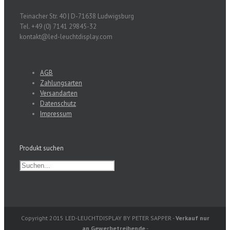
Teinacher Str. 40 | D-71638 Ludwigsburg
Tel. +49 (0) 7141 29845-32
kontakt@led-leuchtdisplay.com
AGB
Zahlungsarten
Versandarten
Datenschutz
Impressum
Produkt suchen
Copyright 2015 LED-LEUCHTDISPLAY BY PETER SAPPER -
Verkauf nur
an Gewerbetreibende
-