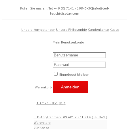
Rufen Sie uns an: Tel +49 (0) 7141 / 29845-30
|
info@led-
leuchtdisplay.com
Unsere Kompetenzen
Unsere Philosophie
Kundenkonto
Kasse
Mein Benutzerkonto
Eingeloggt bleiben
Warenkorb
1 Artikel
-
831,81
€
LED-Acrylrahmen DIN A0
1 x
831,81
€
(inkl. MwSt.)
Warenkorb
Zur Kassa