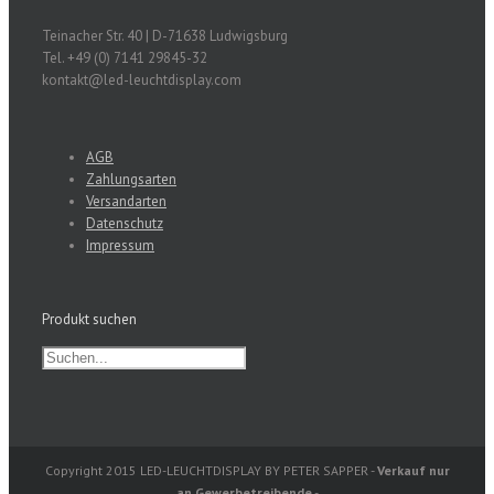
Teinacher Str. 40 | D-71638 Ludwigsburg
Tel. +49 (0) 7141 29845-32
kontakt@led-leuchtdisplay.com
AGB
Zahlungsarten
Versandarten
Datenschutz
Impressum
Produkt suchen
Copyright 2015 LED-LEUCHTDISPLAY BY PETER SAPPER -
Verkauf nur
an Gewerbetreibende
-