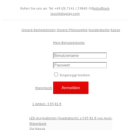
Rufen Sie uns an: Tel +49 (0) 7141 / 29845-30
|
info@led-
leuchtdisplay.com
Unsere Kompetenzen
Unsere Philosophie
Kundenkonto
Kasse
Mein Benutzerkonto
Eingeloggt bleiben
Warenkorb
1 Artikel
-
593,81
€
LED-Acrylrahmen Quadratisch
1 x
593,81
€
(inkl. MwSt.)
Warenkorb
Zur Kassa