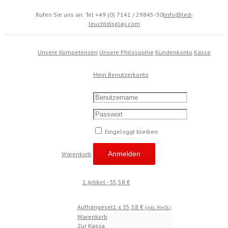
Rufen Sie uns an: Tel +49 (0) 7141 / 29845-30
|
info@led-
leuchtdisplay.com
Unsere Kompetenzen
Unsere Philosophie
Kundenkonto
Kasse
Mein Benutzerkonto
Eingeloggt bleiben
Warenkorb
1 Artikel
-
35,58
€
Aufhängeset
1 x
35,58
€
(inkl. MwSt.)
Warenkorb
Zur Kassa