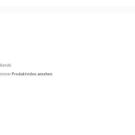
ibende.
 Dimmer
Produktvideo ansehen: