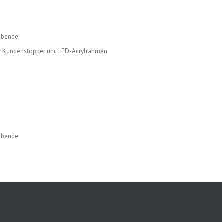
ibende.
 für Kundenstopper und LED-Acrylrahmen
ibende.