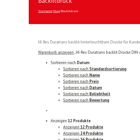
Backlitdruck
Startseite
/
Shop
/
Backlitdruck
HI-Res Duratrans backlit hinterleuchtbare Drucke für Ku
Warenkorb anzeigen
„HI-Res Duratrans backlit Drucke DIN
Sortieren nach
Datum
Sortieren nach
Standardsortierung
Sortieren nach
Name
Sortieren nach
Preis
Sortieren nach
Datum
Sortieren nach
Beliebtheit
Sortieren nach
Bewertung
Anzeigen
12 Produkte
Anzeigen
12 Produkte
Anzeigen
24 Produkte
Anzeigen
36 Produkte