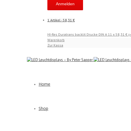
1 Artikel
-
58,31
€
HI-Res Duratrans backlit Drucke DIN A 1
1 x
58,31
€
(i
Warenkorb
Zur Kassa
Home
Shop