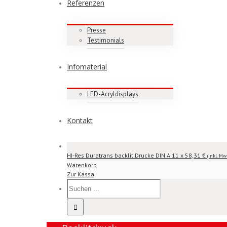
Referenzen
Presse
Testimonials
Infomaterial
LED-Acryldisplays
Kontakt
HI-Res Duratrans backlit Drucke DIN A 1
1 x
58,31
€
(inkl. Mw
Warenkorb
Zur Kassa