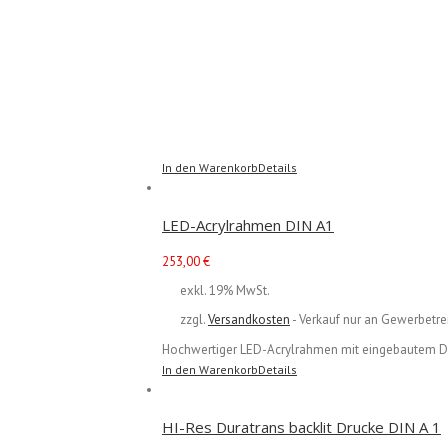
In den Warenkorb
Details
LED-Acrylrahmen DIN A1
253,00
€
exkl. 19% MwSt.
zzgl.
Versandkosten
- Verkauf nur an Gewerbetre
Hochwertiger LED-Acrylrahmen mit eingebautem
In den Warenkorb
Details
HI-Res Duratrans backlit Drucke DIN A 1