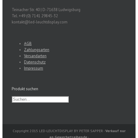
Teinacher Str. 40 | D-71638 Ludwigsburg
Tel. +49 (0) 7141 29845-32
kontakt@led-leuchtdisplay.com
AGB
Zahlungsarten
Versandarten
Datenschutz
Impressum
Produkt suchen
Copyright 2015 LED-LEUCHTDISPLAY BY PETER SAPPER -
Verkauf nur
an Gewerbetreibende
-