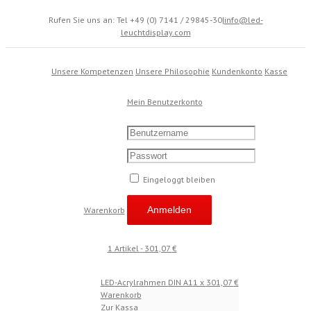
Rufen Sie uns an: Tel +49 (0) 7141 / 29845-30
|
info@led-
leuchtdisplay.com
Unsere Kompetenzen
Unsere Philosophie
Kundenkonto
Kasse
Mein Benutzerkonto
Eingeloggt bleiben
Warenkorb
1 Artikel
-
301,07
€
LED-Acrylrahmen DIN A1
1 x
301,07
€
Warenkorb
Zur Kassa